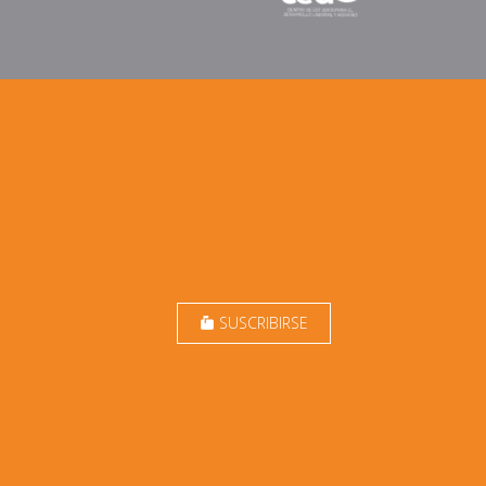
SUSCRIBIRSE
markunread_mailbox