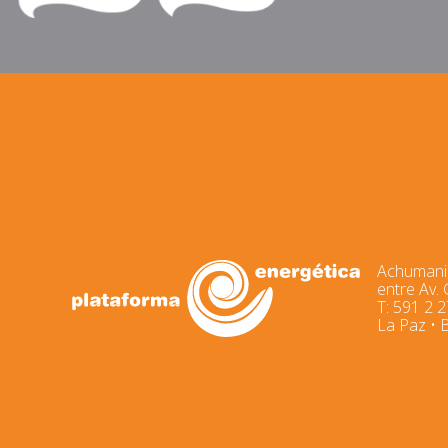
Achumani,
entre Av.
T: 591 2 
La Paz • B