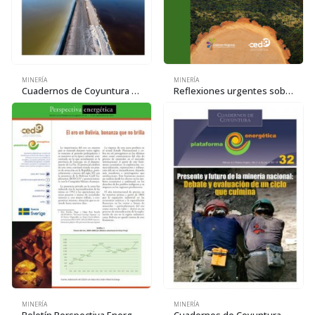
MINERÍA
MINERÍA
Cuadernos de Coyuntura 33: Giros y retrocesos del proceso de industrialización del litio
Reflexiones urgentes sobre la Amazonía. Situación actual, riesgos y perspectivas
MINERÍA
MINERÍA
Boletín Perspectiva Energética N° 24: El oro en Bolivia, bonanza que no brilla
Cuadernos de Coyuntura 32: Presente y futuro de la minería nacional. Debate y evaluación de un ciclo que culmina