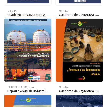
MINERÍA
MINERÍA
Cuaderno de Coyuntura 26: Lithium and the political crisis in Bolivia
Cuaderno de Coyuntura 26: El litio y la crisis política en Bolivia
HIDROCARBUROS
,
MINERÍA
MINERÍA
Reporte Anual de Industrias Extractivas • 2018
Cuaderno de Coyuntura • Serie la economía del oro 3: El cartel de la gran minería del oro en Colombia: ¿Amenaza a las democracias locales?