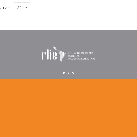
trar: