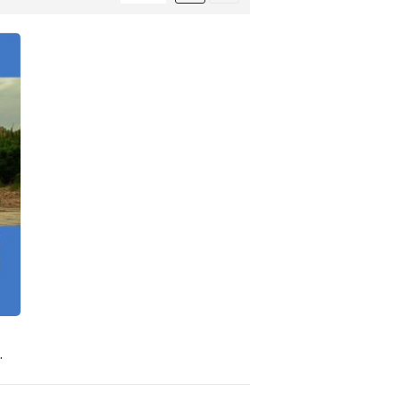
mazonía. Cuenca Tipuani-Mapiri