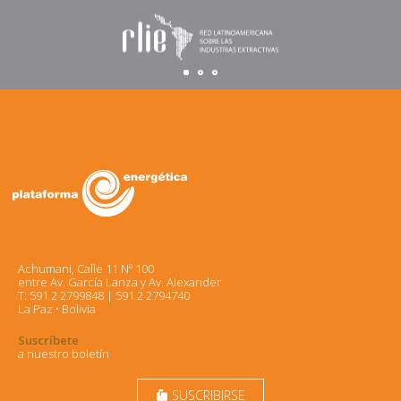
Achumani, Calle 11 Nº 100
entre Av. García Lanza y Av. Alexander
T: 591 2 2799848 | 591 2 2794740
La Paz • Bolivia
Suscríbete
a nuestro boletín
SUSCRIBIRSE
markunread_mailbox