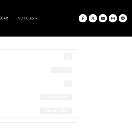
SCAR
NOTICIAS
3
29.92 KB
1
13 enero, 2021
13 enero, 2021