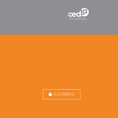
SUSCRIBIRSE
markunread_mailbox