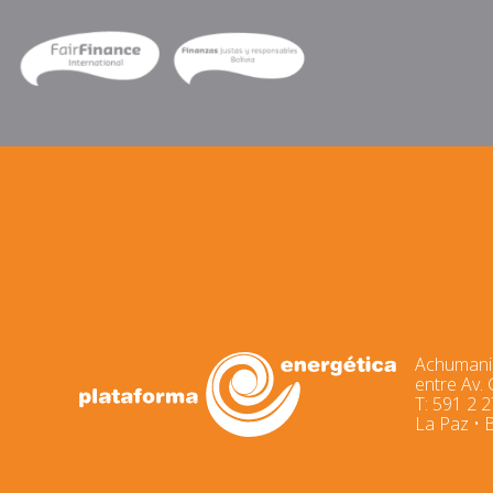
Achumani,
entre Av.
T: 591 2 
La Paz • B