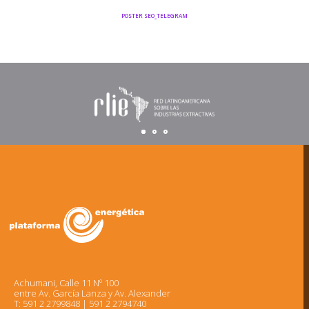
POSTER SEO_TELEGRAM
Achumani, Calle 11 Nº 100
entre Av. García Lanza y Av. Alexander
T: 591 2 2799848 | 591 2 2794740