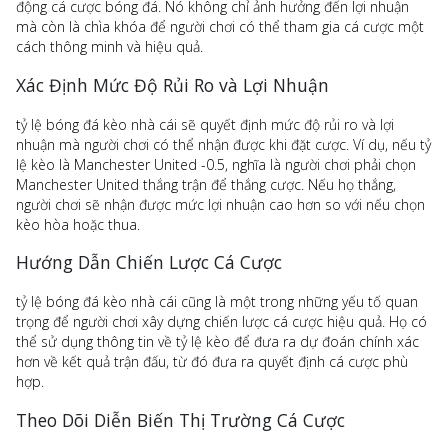
động cá cược bóng đá. Nó không chỉ ảnh hưởng đến lợi nhuận
mà còn là chìa khóa để người chơi có thể tham gia cá cược một
cách thông minh và hiệu quả.
Xác Định Mức Độ Rủi Ro và Lợi Nhuận
tỷ lệ bóng đá kèo nhà cái sẽ quyết định mức độ rủi ro và lợi
nhuận mà người chơi có thể nhận được khi đặt cược. Ví dụ, nếu tỷ
lệ kèo là Manchester United -0.5, nghĩa là người chơi phải chọn
Manchester United thắng trận để thắng cược. Nếu họ thắng,
người chơi sẽ nhận được mức lợi nhuận cao hơn so với nếu chọn
kèo hòa hoặc thua.
Hướng Dẫn Chiến Lược Cá Cược
tỷ lệ bóng đá kèo nhà cái cũng là một trong những yếu tố quan
trọng để người chơi xây dựng chiến lược cá cược hiệu quả. Họ có
thể sử dụng thông tin về tỷ lệ kèo để đưa ra dự đoán chính xác
hơn về kết quả trận đấu, từ đó đưa ra quyết định cá cược phù
hợp.
Theo Dõi Diễn Biến Thị Trường Cá Cược