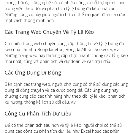
Trong thời đại công nghệ số, có nhiều công cụ hỗ trợ người chơi
trong việc theo dõi và phân tích tỷ lệ bóng đá kèo nhà cái.
Những công cụ này giúp người chơi có thể ra quyết định cá cược
một cách thông minh hơn.
Các Trang Web Chuyên Về Tỷ Lệ Kèo
Có nhiều trang web chuyên cung cấp thông tin về tỷ lệ bóng đá
kèo nhà cái, như Bongdanet.vn, Bongda24h.vn, Soikeo.tv, v.v.
Những trang web này thường cập nhật nhanh chóng các tỷ lệ kèo
mới nhất, cùng với phân tích và dự đoán về các trận đấu.
Các Ứng Dụng Di Động
Bên cạnh các trang web, người chơi cũng có thể sử dụng các ứng
dụng di động chuyên về cá cược bóng đá. Các ứng dụng này
thường cung cấp các tính năng như theo dõi tỷ lệ kèo, phân tích
xu hướng, thống kê lịch sử đối đầu, v.v.
Công Cụ Phân Tích Dữ Liệu
Để có thể phân tích sâu hơn về tỷ lệ kèo, người chơi có thể sử
dụng các công cụ phân tích dữ liệu như Excel hoặc các phần