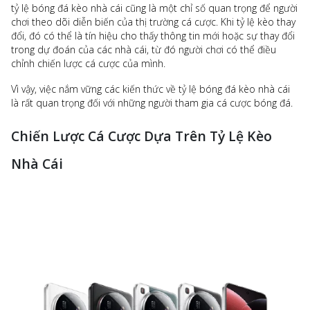
tỷ lệ bóng đá kèo nhà cái cũng là một chỉ số quan trọng để người
chơi theo dõi diễn biến của thị trường cá cược. Khi tỷ lệ kèo thay
đổi, đó có thể là tín hiệu cho thấy thông tin mới hoặc sự thay đổi
trong dự đoán của các nhà cái, từ đó người chơi có thể điều
chỉnh chiến lược cá cược của mình.
Vì vậy, việc nắm vững các kiến thức về tỷ lệ bóng đá kèo nhà cái
là rất quan trọng đối với những người tham gia cá cược bóng đá.
Chiến Lược Cá Cược Dựa Trên Tỷ Lệ Kèo
Nhà Cái