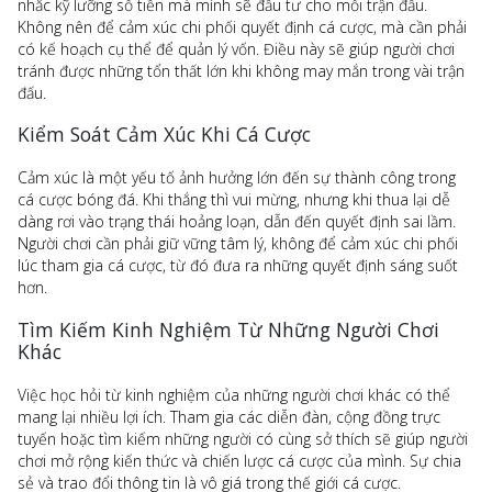
nhắc kỹ lưỡng số tiền mà mình sẽ đầu tư cho mỗi trận đấu.
Không nên để cảm xúc chi phối quyết định cá cược, mà cần phải
có kế hoạch cụ thể để quản lý vốn. Điều này sẽ giúp người chơi
tránh được những tổn thất lớn khi không may mắn trong vài trận
đấu.
Kiểm Soát Cảm Xúc Khi Cá Cược
Cảm xúc là một yếu tố ảnh hưởng lớn đến sự thành công trong
cá cược bóng đá. Khi thắng thì vui mừng, nhưng khi thua lại dễ
dàng rơi vào trạng thái hoảng loạn, dẫn đến quyết định sai lầm.
Người chơi cần phải giữ vững tâm lý, không để cảm xúc chi phối
lúc tham gia cá cược, từ đó đưa ra những quyết định sáng suốt
hơn.
Tìm Kiếm Kinh Nghiệm Từ Những Người Chơi
Khác
Việc học hỏi từ kinh nghiệm của những người chơi khác có thể
mang lại nhiều lợi ích. Tham gia các diễn đàn, cộng đồng trực
tuyến hoặc tìm kiếm những người có cùng sở thích sẽ giúp người
chơi mở rộng kiến thức và chiến lược cá cược của mình. Sự chia
sẻ và trao đổi thông tin là vô giá trong thế giới cá cược.