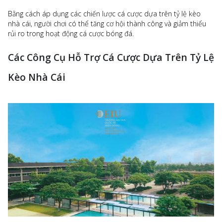
Bằng cách áp dụng các chiến lược cá cược dựa trên tỷ lệ kèo
nhà cái, người chơi có thể tăng cơ hội thành công và giảm thiểu
rủi ro trong hoạt động cá cược bóng đá.
Các Công Cụ Hỗ Trợ Cá Cược Dựa Trên Tỷ Lệ
Kèo Nhà Cái