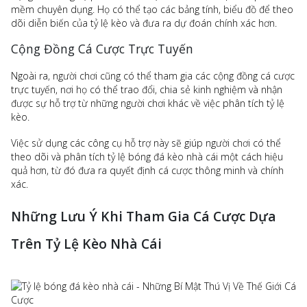
mềm chuyên dụng. Họ có thể tạo các bảng tính, biểu đồ để theo
dõi diễn biến của tỷ lệ kèo và đưa ra dự đoán chính xác hơn.
Cộng Đồng Cá Cược Trực Tuyến
Ngoài ra, người chơi cũng có thể tham gia các cộng đồng cá cược
trực tuyến, nơi họ có thể trao đổi, chia sẻ kinh nghiệm và nhận
được sự hỗ trợ từ những người chơi khác về việc phân tích tỷ lệ
kèo.
Việc sử dụng các công cụ hỗ trợ này sẽ giúp người chơi có thể
theo dõi và phân tích tỷ lệ bóng đá kèo nhà cái một cách hiệu
quả hơn, từ đó đưa ra quyết định cá cược thông minh và chính
xác.
Những Lưu Ý Khi Tham Gia Cá Cược Dựa
Trên Tỷ Lệ Kèo Nhà Cái