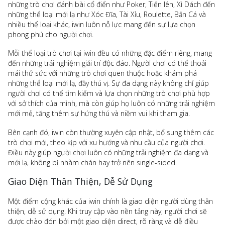
những trò chơi đánh bài cổ điển như Poker, Tiến lên, Xì Dách đến
những thể loại mới lạ như Xóc Đĩa, Tài Xỉu, Roulette, Bắn Cá và
nhiều thể loại khác, iwin luôn nỗ lực mang đến sự lựa chọn
phong phú cho người chơi.
Mỗi thể loại trò chơi tại iwin đều có những đặc điểm riêng, mang
đến những trải nghiệm giải trí độc đáo. Người chơi có thể thoải
mái thử sức với những trò chơi quen thuộc hoặc khám phá
những thể loại mới lạ, đầy thú vị. Sự đa dạng này không chỉ giúp
người chơi có thể tìm kiếm và lựa chọn những trò chơi phù hợp
với sở thích của mình, mà còn giúp họ luôn có những trải nghiệm
mới mẻ, tăng thêm sự hứng thú và niềm vui khi tham gia.
Bên cạnh đó, iwin còn thường xuyên cập nhật, bổ sung thêm các
trò chơi mới, theo kịp với xu hướng và nhu cầu của người chơi.
Điều này giúp người chơi luôn có những trải nghiệm đa dạng và
mới lạ, không bị nhàm chán hay trở nên single-sided.
Giao Diện Thân Thiện, Dễ Sử Dụng
Một điểm cộng khác của iwin chính là giao diện người dùng thân
thiện, dễ sử dụng. Khi truy cập vào nền tảng này, người chơi sẽ
được chào đón bởi một giao diện direct, rõ ràng và dễ điều