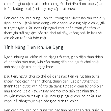
cá nhân, giao dịch tài chính của người chơi đều được bảo vệ an
toàn, không lo bị lộ lọt hay truy cập trái phép.
Bên cạnh đó, iwin cũng luôn chú trọng đến việc tuân thủ các quy
định, pháp luật về hoạt động kinh doanh và cung cấp dịch vụ giải
trí trực tuyến. Điều này giúp người chơi hoàn toàn yên tâm khi
tham gia trải nghiệm các trò chơi tại đây, không phải lo lắng về
vấn đề an toàn và bảo mật.
Tính Năng Tiện Ích, Đa Dạng
Ngoài những ưu điểm về đa dạng trò chơi, giao diện thân thiện
và an toàn bảo mật, iwin còn mang đến cho người chơi nhiều
tính năng tiện ích, đa dạng khác.
Đầu tiên, người chơi có thể dễ dàng nạp tiền và rút tiền từ tài
khoản một cách nhanh chóng, thuận tiện. Các phương thức
thanh toán được iwin hỗ trợ đa dạng, từ các ví điện tử phổ biến
như MoMo, Zalo Pay, VNPay, Momo cho đến các hình thức
chuyển khoản trực tiếp. Điều này giúp người chơi có nhiều lựa
chọn, dễ dàng thực hiện các giao dịch tài chính.
Bên cạnh đó, iwin còn cung cấp các tính năng theo dõi, quản lý