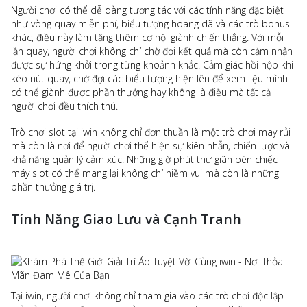
Người chơi có thể dễ dàng tương tác với các tính năng đặc biệt
như vòng quay miễn phí, biểu tượng hoang dã và các trò bonus
khác, điều này làm tăng thêm cơ hội giành chiến thắng. Với mỗi
lần quay, người chơi không chỉ chờ đợi kết quả mà còn cảm nhận
được sự hứng khởi trong từng khoảnh khắc. Cảm giác hồi hộp khi
kéo nút quay, chờ đợi các biểu tượng hiện lên để xem liệu mình
có thể giành được phần thưởng hay không là điều mà tất cả
người chơi đều thích thú.
Trò chơi slot tại iwin không chỉ đơn thuần là một trò chơi may rủi
mà còn là nơi để người chơi thể hiện sự kiên nhẫn, chiến lược và
khả năng quản lý cảm xúc. Những giờ phút thư giãn bên chiếc
máy slot có thể mang lại không chỉ niềm vui mà còn là những
phần thưởng giá trị.
Tính Năng Giao Lưu và Cạnh Tranh
Tại iwin, người chơi không chỉ tham gia vào các trò chơi độc lập