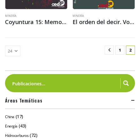
MINERÍA
MINERÍA
Coyuntura 15: Memoria del Foro Debate ¿Nuevo auge de la minería? Análisis y perspectivas
El orden del decir. Voces de Omasuyos y Aroma sobre recursos naturales, organización comunal y políticas públicas
1
2
Áreas Temáticas
(17)
China
(43)
Energía
(72)
Hidrocarburos