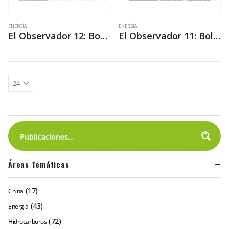
ENERGÍA
ENERGÍA
El Observador 12: Bosques, cambian las normas y el discurso, pero no el dominio de las empresas madereras
El Observador 11: Bolivia y el reto de no ceder en la defensa de la pachamama ni perder el dinero del carbono
Áreas Temáticas
(17)
China
(43)
Energía
(72)
Hidrocarburos