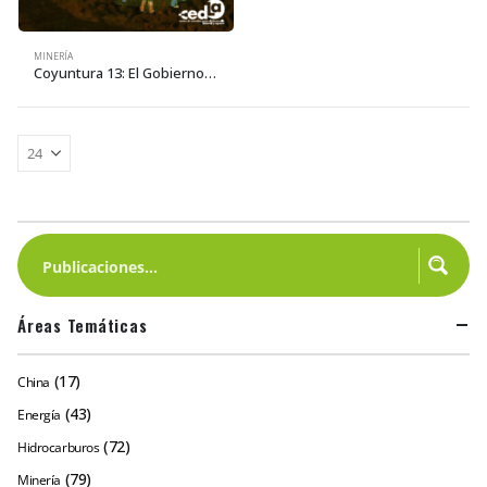
MINERÍA
Coyuntura 13: El Gobierno del MAS no es nacionalista ni revolucionario: Un análisis del Plan Nacional de Desarrollo
Áreas Temáticas
(17)
China
(43)
Energía
(72)
Hidrocarburos
(79)
Minería