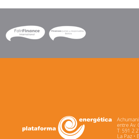
Achumani,
entre Av.
T: 591 2 
La Paz • B