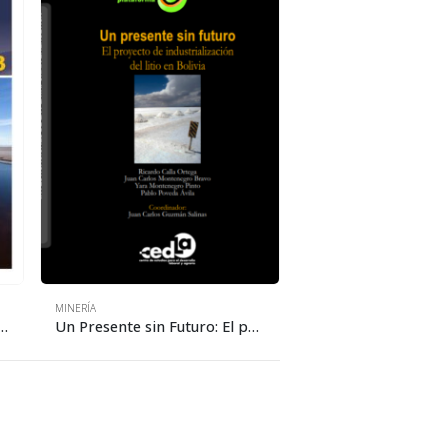
MINERÍA
3: Giros y retrocesos del proceso de industrialización del litio
Un Presente sin Futuro: El proyecto de industrialización del litio en Bolivia