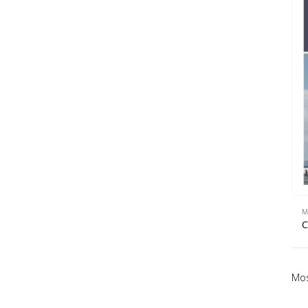
M
Mos