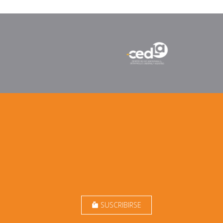
SUSCRIBIRSE
markunread_mailbox