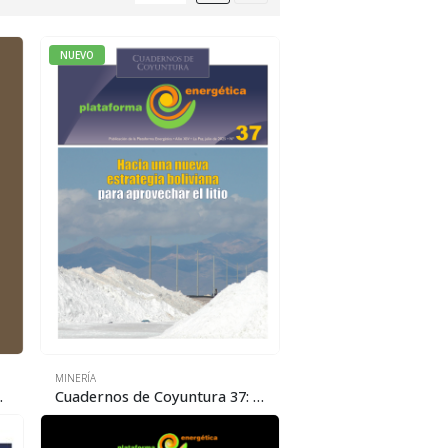
NUEVO
MINERÍA
modelos de negocios
Cuadernos de Coyuntura 37: Hacia una nueva estrategia boliviana para aprovechar el litio