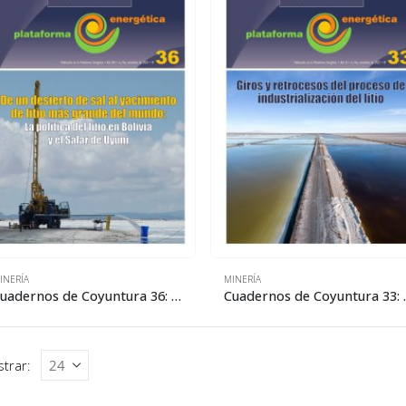
INERÍA
MINERÍA
Cuadernos de Coyuntura 36: De un desierto de sal al yacimiento de litio más grande del mundo
Cuadernos de Coyuntura 3
trar: