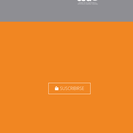
SUSCRIBIRSE
markunread_mailbox