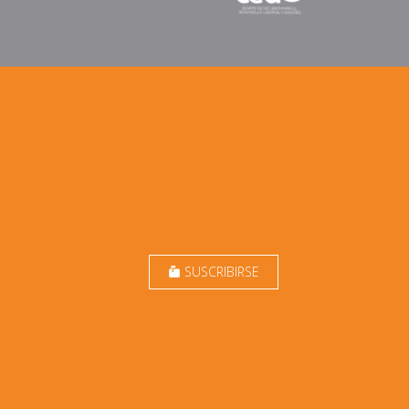
SUSCRIBIRSE
markunread_mailbox