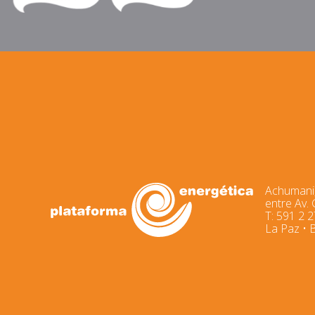
Achumani,
entre Av.
T: 591 2 
La Paz • B