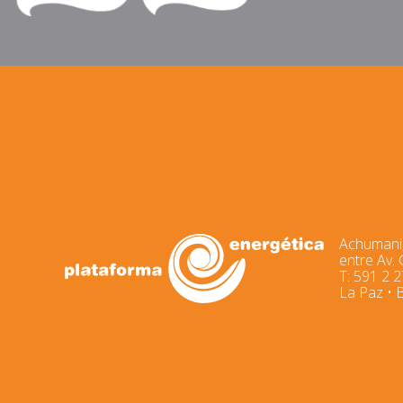
Achumani,
entre Av.
T: 591 2 
La Paz • B