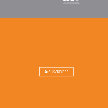
SUSCRIBIRSE
markunread_mailbox