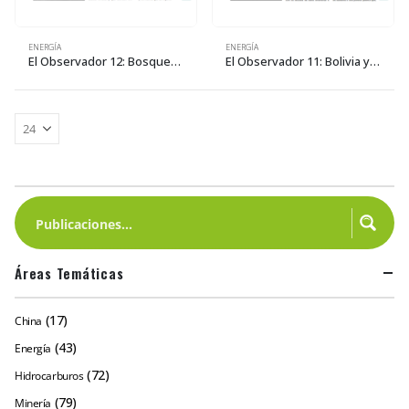
ENERGÍA
ENERGÍA
El Observador 12: Bosques, cambian las normas y el discurso, pero no el dominio de las empresas madereras
El Observador 11: Bolivia y el reto de no ceder en la defensa de la pachamama ni perder el dinero del carbono
Áreas Temáticas
(17)
China
(43)
Energía
(72)
Hidrocarburos
(79)
Minería