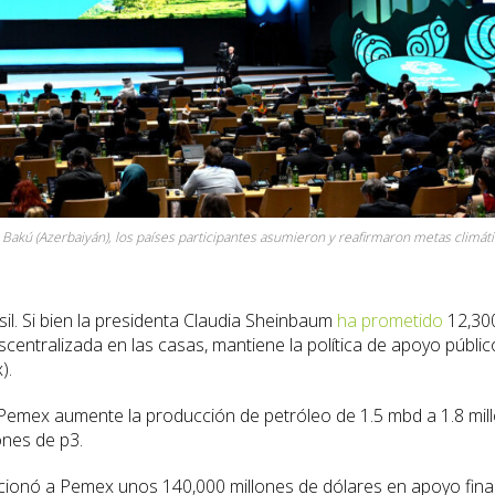
ú (Azerbaiyán), los países participantes asumieron y reafirmaron metas climátic
sil. Si bien la presidenta Claudia Sheinbaum
ha prometido
12,300
scentralizada en las casas, mantiene la política de apoyo públic
).
 Pemex aumente la producción de petróleo de 1.5 mbd a 1.8 mill
ones de p3.
cionó a Pemex unos 140,000 millones de dólares en apoyo finan