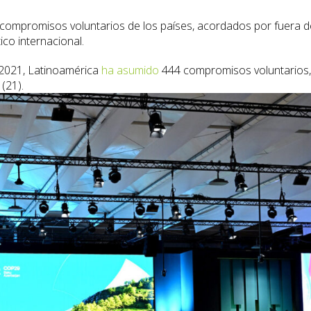
 compromisos voluntarios de los países, acordados por fuera 
tico internacional.
2021, Latinoamérica
ha asumido
444 compromisos voluntarios, c
(21).