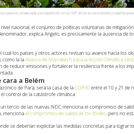
oso parece condenada a la repetición en la COP 30 en la nororiental ciudad brasi
vel nacional, el conjunto de políticas voluntarias de mitigació
denominador, explica Angelo, es precisamente la ausencia de 
ual los países y otros actores revisan su avance hacia los obj
as como la la
Alianza de Marrakech para la Acción Climática Glob
 de reducir emisiones y fortalecer la resiliencia frente a los i
entada.
e cara a Belém
azónico de Pará, será la casa de la
COP30
entre el 10 y 21 de 
l control de la catástrofe climática.
un tercio de las nuevas NDC menciona el compromiso de salida
lo, menciona
el compromiso de salida de los fósiles,
pero no esta
de se deberían explicitar las medidas concretas para lograr 