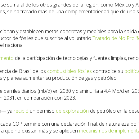
e suma al de los otros grandes de la región, como México y Ar
bles, se ha tratado más de una complementariedad que de una su
cionan y establecen metas concretas y medibles para la salida d
ctor de fósiles que suscribe al voluntario
Tratado de No Prolif
l nacional.
emento
de la participación de tecnologías y fuentes limpias, ren
encia de Brasil de los
combustibles fósiles
contradice su
polític
s y planea aumentar su producción de gas y petróleo.
de barriles diarios (mb/d) en 2030 y disminuiría a 4.4 Mb/d en 
 en 2031, en comparación con 2023.
ra— ya
recibió
un permiso
de exploración
de petróleo en la des
 cada COP termine con una declaración final, de naturaleza pol
a que no existan más y se apliquen
mecanismos de implement