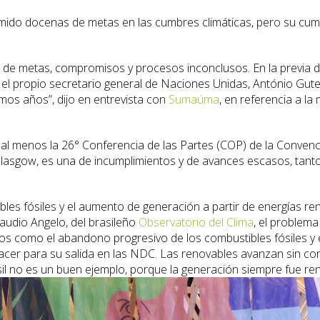
ido docenas de metas en las cumbres climáticas, pero su cump
sta de metas, compromisos y procesos inconclusos. En la previa
e el propio secretario general de Naciones Unidas, António Gute
mos años”, dijo en entrevista con
Sumaúma
, en referencia a la
sde al menos la 26° Conferencia de las Partes (COP) de la Con
lasgow, es una de incumplimientos y de avances escasos, tant
ibles fósiles y el aumento de generación a partir de energías r
audio Angelo, del brasileño
Observatorio del Clima
, el problema
s como el abandono progresivo de los combustibles fósiles y e
a hacer para su salida en las NDC. Las renovables avanzan sin
sil no es un buen ejemplo, porque la generación siempre fue reno