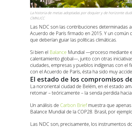
La historia de metas adoptadas por doquier y de horizonte dud
CMNUCC
Las NDC son las contribuciones determinadas a ni
Acuerdo de París firmado en 2015. Y un común 
que deberían guiar las políticas climáticas.
Si bien el
Balance
Mundial —proceso mediante el c
calentamiento global—, junto con otras iniciativ
ciudades, empresas y pueblos indígenas con el fin
con el Acuerdo de París, ésta ha sido muy accid
El estado de los compromisos d
La nororiental ciudad de Belém, en el estado am
retomar – teóricamente – la senda perdida hacia e
Un análisis de
Carbon Brief
muestra que apenas 
Balance Mundial de la COP28. Brasil, por ejemp
Las NDC son, precisamente, los instrumentos don