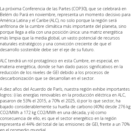
La próxima Conferencia de las Partes (COP30), que se celebrará en
Belém do Pará en noviembre, representa un momento decisivo para
América Latina y el Caribe (ALC), no solo porque la región será
anfitriona de la cumbre climática más importante del planeta, sino
porque llega a ella con una posición única: una matriz energética
más limpia que la media global, un vasto potencial de recursos
naturales estratégicos y una convicción creciente de que el
desarrollo sostenible debe ser el eje de su futuro.
ALC tendrá un rol protagónico en esta Cumbre, en especial, en
materia energética, donde se han dado pasos significativos en la
reducción de los niveles de GEI debido a los procesos de
descarbonización que se desarrollan en el sector.
A diez años del Acuerdo de París, nuestra región exhibe importantes
logros: i) las energías renovables en la producción eléctrica en ALC,
pasaron de 53% el 2015, a 70% el 2025, ii) por lo que sector, ha
bajado considerablemente su huella de carbono (40%) desde 276 kg
CO2/MWh a 172 kg CO2/MWh en una década, y iii) como
consecuencia de ello, es que el sector energético en la región
representa el 44% del total de las emisiones de GEI, frente a un 70%
en el promedio mundial.