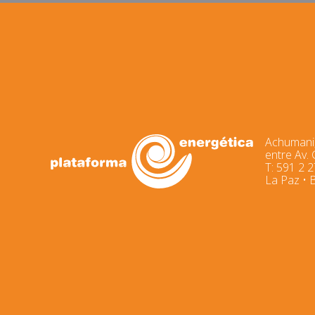
Achumani,
entre Av.
T: 591 2 
La Paz • B