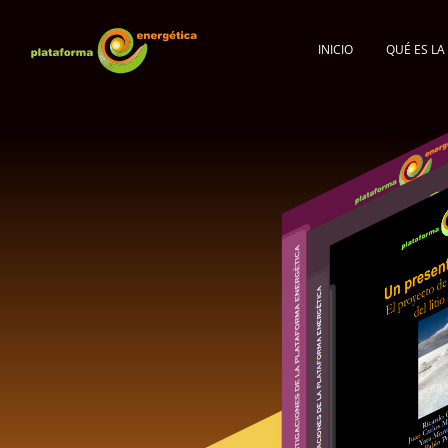
INICIO
QUÉ ES L