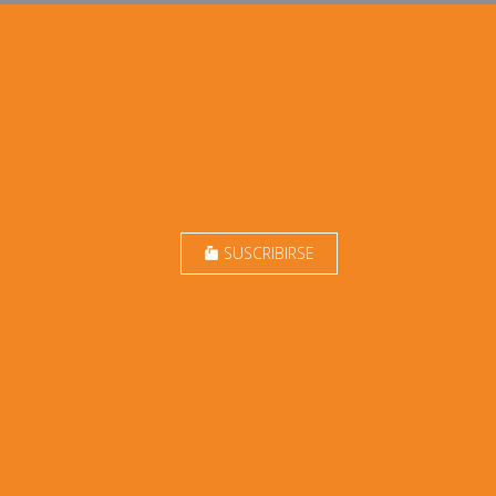
SUSCRIBIRSE
markunread_mailbox