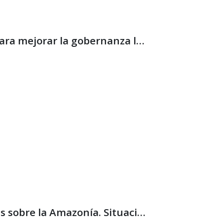
Recomendaciones para mejorar la gobernanza local por medio de las certificaciones mineras
Reflexiones urgentes sobre la Amazonía. Situación actual, riesgos y perspectivas