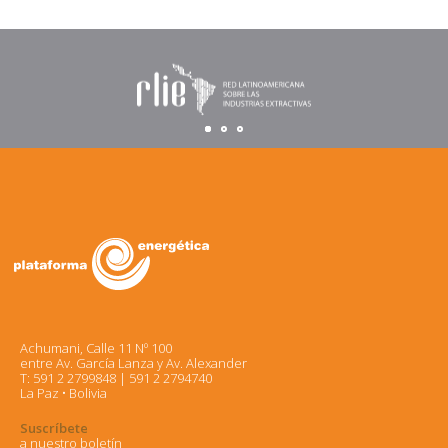
Achumani, Calle 11 Nº 100
entre Av. García Lanza y Av. Alexander
T: 591 2 2799848 | 591 2 2794740
La Paz • Bolivia
Suscríbete
a nuestro boletín