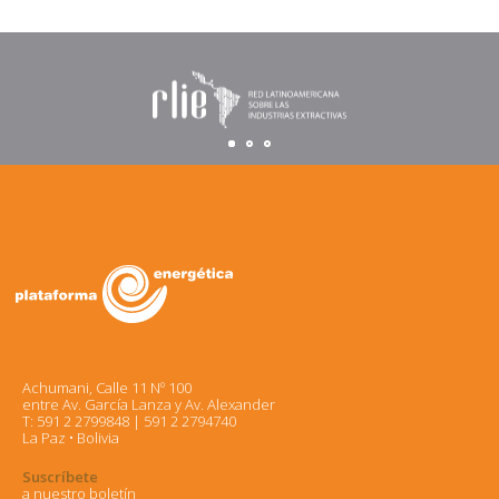
Achumani, Calle 11 Nº 100
entre Av. García Lanza y Av. Alexander
T: 591 2 2799848 | 591 2 2794740
La Paz • Bolivia
Suscríbete
a nuestro boletín